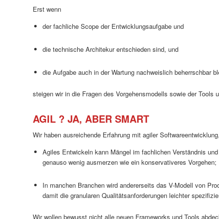
Erst wenn
der fachliche Scope der Entwicklungsaufgabe und
die technische Architekur entschieden sind, und
die Aufgabe auch in der Wartung nachweislich beherrschbar ble
steigen wir in die Fragen des Vorgehensmodells sowie der Tools 
AGIL ? JA, ABER SMART
Wir haben ausreichende Erfahrung mit agiler Softwareentwicklung, 
Agiles Entwickeln kann Mängel im fachlichen Verständnis und 
genauso wenig ausmerzen wie ein konservativeres Vorgehen;
In manchen Branchen wird andererseits das V-Modell von Pr
damit die granularen Qualitätsanforderungen leichter spezifizier
Wir wollen bewusst nicht alle neuen Frameworks und Tools abdec